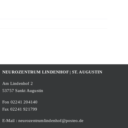
NEUROZENTRUM LINDENHOF | ST. AUGUSTIN
Am Lindenhof 2
53757 Sankt Augustin
Fon 02241 204140
Fax 02241 921799
E-Mail : neurozentrumlindenhof@posteo.de